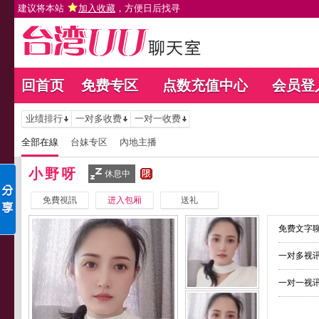
建议将本站
加入收藏
，方便日后找寻
回首页
免费专区
点数充值中心
会员登
业绩排行
一对多收费
一对一收费
全部在線
台妹专区
內地主播
小野呀
休息中
免費視訊
进入包厢
送礼
免费文字聊
一对多视讯
一对一视讯