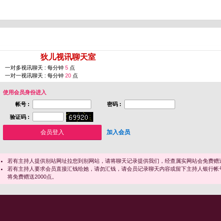
您即将进入 [
狄儿视讯聊天室
]
一对多视讯聊天 : 每分钟
5
点
一对一视讯聊天 : 每分钟
20
点
使用会员身份进入
帐号 :
密码 :
验证码 :
加入会员
若有主持人提供别站网址拉您到别网站，请将聊天记录提供我们，经查属实网站会免费赠送
若有主持人要求会员直接汇钱给她，请勿汇钱，请会员记录聊天内容或留下主持人银行帐
将免费赠送2000点。