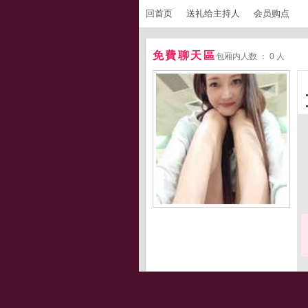
回首页
送礼给主持人
会员购点
免費聊天區
包厢内人数 ： 0 人