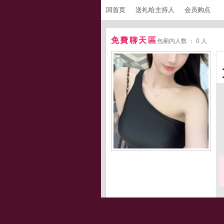
回首页
送礼给主持人
会员购点
免費聊天區
包厢内人数 ： 0 人