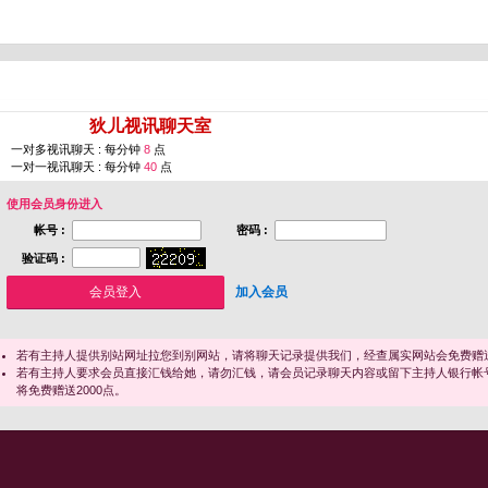
您即将进入 [
狄儿视讯聊天室
]
一对多视讯聊天 : 每分钟
8
点
一对一视讯聊天 : 每分钟
40
点
使用会员身份进入
帐号 :
密码 :
验证码 :
加入会员
若有主持人提供别站网址拉您到别网站，请将聊天记录提供我们，经查属实网站会免费赠送
若有主持人要求会员直接汇钱给她，请勿汇钱，请会员记录聊天内容或留下主持人银行帐
将免费赠送2000点。