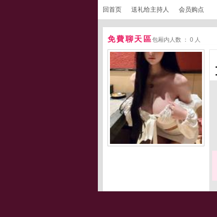
回首页
送礼给主持人
会员购点
免費聊天區
包厢内人数 ： 0 人