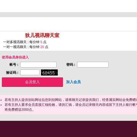
您即将进入 [
狄儿视讯聊天室
]
一对多视讯聊天 : 每分钟
5
点
一对一视讯聊天 : 每分钟
20
点
使用会员身份进入
帐号 :
密码 :
验证码 :
加入会员
若有主持人提供别站网址拉您到别网站，请将聊天记录提供我们，经查属实网站会免费赠送
若有主持人要求会员直接汇钱给她，请勿汇钱，请会员记录聊天内容或留下主持人银行帐
将免费赠送2000点。