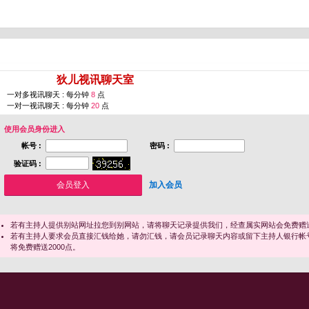
您即将进入 [
狄儿视讯聊天室
]
一对多视讯聊天 : 每分钟
8
点
一对一视讯聊天 : 每分钟
20
点
使用会员身份进入
帐号 :
密码 :
验证码 :
加入会员
若有主持人提供别站网址拉您到别网站，请将聊天记录提供我们，经查属实网站会免费赠送
若有主持人要求会员直接汇钱给她，请勿汇钱，请会员记录聊天内容或留下主持人银行帐
将免费赠送2000点。