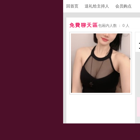
回首页
送礼给主持人
会员购点
免費聊天區
包厢内人数 ： 0 人